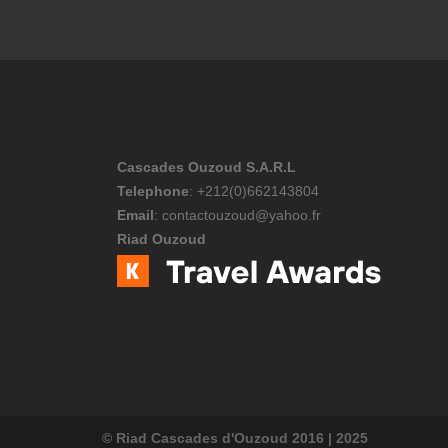
Cascades Ouzoud S.A.R.L
Telephone
: +212(0)662143804
Email
: contactouzoud@yahoo.fr
Riad Ouzoud
© Riad Cascades d'Ouzoud 2016
|
2025